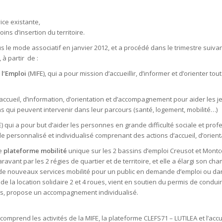
ice existante,
ins d’insertion du territoire.
 le mode associatif en janvier 2012, et a procédé dans le trimestre suivan
 à partir de :
 l’Emploi
(MIFE), qui a pour mission d’accueillir, d’informer et d’orienter to
ccueil, d’information, d’orientation et d’accompagnement pour aider les je
s qui peuvent intervenir dans leur parcours (santé, logement, mobilité…)
E) qui a pour but d’aider les personnes en grande difficulté sociale et profe
e personnalisé et individualisé comprenant des actions d’accueil, d’orien
e
plateforme mobilité
unique sur les 2 bassins d’emploi Creusot et Montce
vant par les 2 régies de quartier et de territoire, et elle a élargi son cham
per de nouveaux services mobilité pour un public en demande d’emploi ou 
e la location solidaire 2 et 4 roues, vient en soutien du permis de conduire
riés, propose un accompagnement individualisé.
ui comprend les activités de la MIFE, la plateforme CLEFS71 – LUTILEA et l’ac