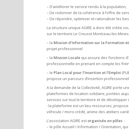
– D’améliorer le service rendu à la population,
– De redonner de la cohérence à l’offre de serv
– De répondre, optimiser et rationaliser les beso
La structure unique AGIRE a donc été créée sous
sur le territoire Le Creusot Montceau-les-Mines,
– la
Mission d’Information sur la Formation et
projet professionnel
– la
Mission Locale
qui assure des fonctions d’a
professionnelle en prenant en compte les frein
– le
Plan Local pour l’Insertion et l’Emploi
(PLI
propose un parcours d’insertion professionnell
A la demande de la Collectivité, AGIRE porte un
plateformes de location solidaire, portées aupara
services sur tout le territoire et de dévelop
: la plateforme est un lieu ressources, propose d
véhicule / micro-crédit, anime des ateliers va
L’association AGIRE est
organisée en pôles
:
– le pôle Accueil / Information / Orientation, q