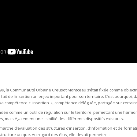
9, la Communauté Urbaine Creusot Montceau s’était fixée comme objectif de 
 fait de l’insertion un enjeu important pour son territoire. C’est pourquoi, 
 de sa compétence « insertion », compétence déléguée, partagée sur certa
éhendée comme un outil de régulation sur le territoire, permettant une har
 mais également une lisibilité des différents dispositifs existants.
émarche d’évaluation des structures d’insertion, d’information et de format
tructure unique. Au regard des élus, elle devait permettre :