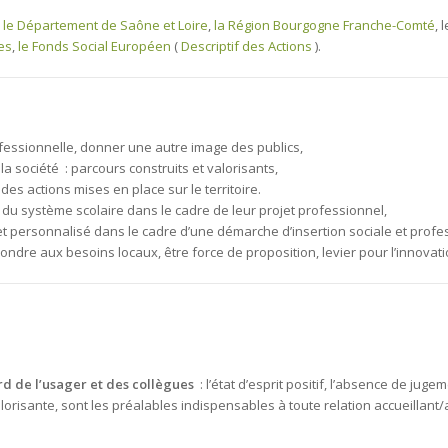
,
le Département de Saône et Loire
,
la Région Bourgogne Franche-Comté
,
es
,
le Fonds Social Européen
(
Descriptif des Actions
).
ofessionnelle, donner une autre image des publics,
a société : parcours construits et valorisants,
 des actions mises en place sur le territoire.
rti du système scolaire dans le cadre de leur projet professionnel,
 personnalisé dans le cadre d’une démarche d’insertion sociale et profes
ndre aux besoins locaux, être force de proposition, levier pour l’innovatio
rd de l’usager et des collègues
: l’état d’esprit positif, l’absence de juge
risante, sont les préalables indispensables à toute relation accueillant/ac