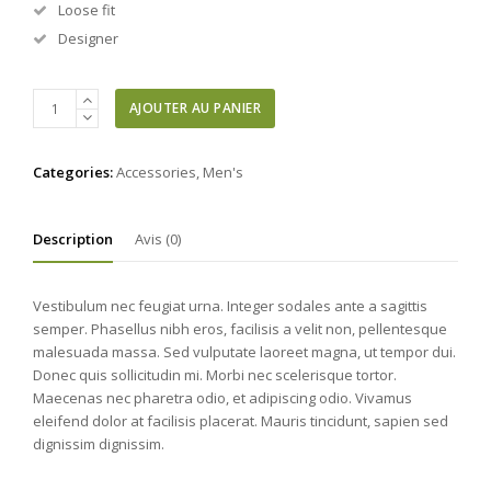
Loose fit
Designer
quantité
AJOUTER AU PANIER
de
Red
Jumper
Categories:
Accessories
,
Men's
Description
Avis (0)
Vestibulum nec feugiat urna. Integer sodales ante a sagittis
semper. Phasellus nibh eros, facilisis a velit non, pellentesque
malesuada massa. Sed vulputate laoreet magna, ut tempor dui.
Donec quis sollicitudin mi. Morbi nec scelerisque tortor.
Maecenas nec pharetra odio, et adipiscing odio. Vivamus
eleifend dolor at facilisis placerat. Mauris tincidunt, sapien sed
dignissim dignissim.