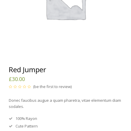
Red Jumper
£
30.00
(
be the first to review
)
Note
0
sur
Donec faucibus augue a quam pharetra, vitae elementum diam
5
sodales.
100% Rayon
Cute Pattern