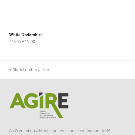
White Undershirt
Le
Le
£
15.00
£
18.00
prix
prix
initial
actuel
était :
est :
£18.00.
£15.00.
previous
Black Leather Jacket
post:
Au Creusot ou à Montceau-les-mines, une équipe de 46