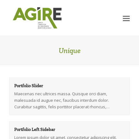
Op
Mo
Me
Unique
Portfolio Slider
Maecenas nec ultrices massa. Quisque orci diam,
malesuada id augue nec, faucibus interdum dolor.
Curabitur sagittis, felis porttitor placerat rhoncus,…
Portfolio Left Sidebar
Lorem ipsum dolor sit amet, consectetur adipiscing elit.