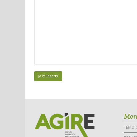
Men
TÉMOI