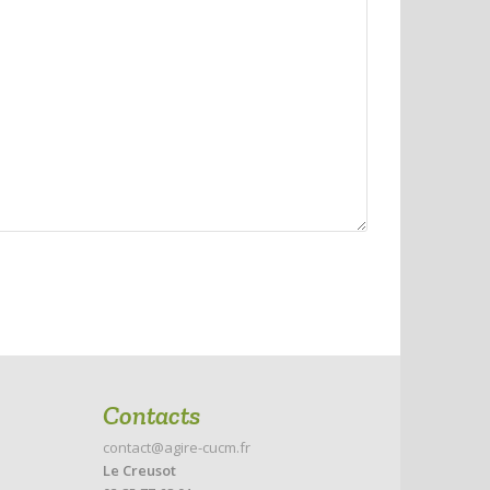
Contacts
contact@agire-cucm.fr
Le Creusot