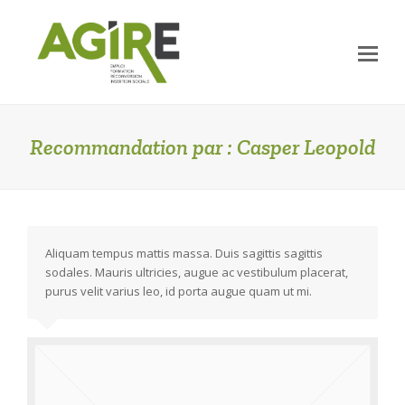
Op
Mo
Me
Recommandation par : Casper Leopold
Aliquam tempus mattis massa. Duis sagittis sagittis
sodales. Mauris ultricies, augue ac vestibulum placerat,
purus velit varius leo, id porta augue quam ut mi.